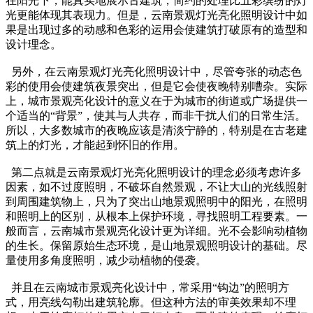
在阳光下，能真实地展示古建筑，简约的处理比五彩缤纷的灯
光更能体现其表现力。但是，云南景观灯光亮化照明设计中如
果是出现过多的动感和色彩的运用会使建筑打破原有的造型和
设计理念。
另外，在云南景观灯光亮化照明设计中，尽管夸张的动态色
彩的使用会使建筑夜景突出，但是它会使夜晚特别嘈杂。实际
上，城市景观亮化设计的意义在于为城市的街道或广场提供一
个适当的“背景”，使其与人共存，而非干扰人们的日常生活。
所以，大多数城市的夜晚应该是清淡宁静的，特别是在古老建
筑上的灯光，才能起到怀旧的作用。
第二点就是云南景观灯光亮化照明设计的理念必须考虑许多
因素，如不过度照明，不破坏自然景观，不让大山的光线照射
到周围建筑物上，只为了突出山地景观照明中的阳光，在照明
和照明上的区别，从根本上保护环境，寻找照明工程要素。一
般而言，云南城市景观亮化设计更为详细。光不会影响动植物
的生长。保留原始生态环境，是山地景观照明设计的基础。尽
量使用多角度照明，减少动植物的侵袭。
并且在云南城市景观亮化设计中，常采用“钩边”的照明方
式，用亮线勾勒出建筑轮廓。但这种方法的审美效果却不理