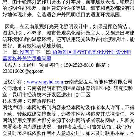
想。由于轮廓灯的作用突出了灯本身，而非建筑表现，轮廓灯
的照明性能很差，而且建筑的许多等级、细节和色彩都没有很
好地体现出来。创造适合户外照明项目的适宜环境氛围。
因此，在云南景观灯光亮化照明设计中，如果是颜色简洁，
图案明快，不夸张。城市景观亮化设计既宜人，又创造出与建
筑环境和谐的温馨环境。还可以用泛光法做古代照明设计，能
更好、更有效地表现建筑物。
上一篇:
没有了
下一篇:
旅游景区进行灯光亮化设计时设计师
需要格外关注哪些问题
联系人：王经理 项目咨询：159-2523-8810 邮箱：
233016626@qq.com
版权所有：
www.yngyhd.com
云南光影互动智能科技有限公司
公司地址：云南省昆明市官渡区星耀体育馆B区4楼 研究实验
室：昆明市经济技术开发区进出口加工区
技术支持：云南热搜科技
网站声明：本网站所刊内容未经本网站及作者本人许可，不得
下载、转载或建立镜像等，违者本网站将追究其法律责任。本
网站所用文字图片部分来源于公共网络或者素材网站，凡图文
未署名者均为原始状况， 但作者发现后可告知认领，我们仍
会及时署名或依照作者本人意愿处理，如未及时联系本站，本